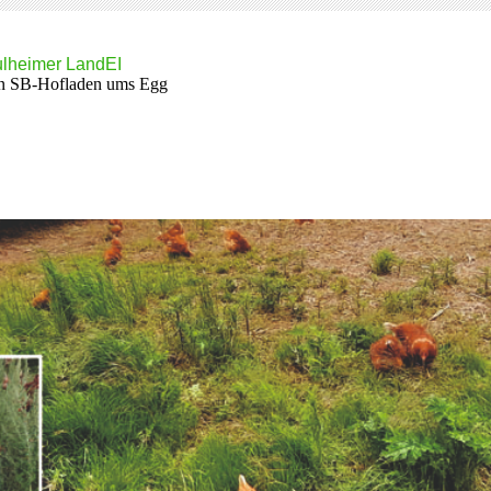
lheimer LandEI
n SB-Hofladen ums Egg