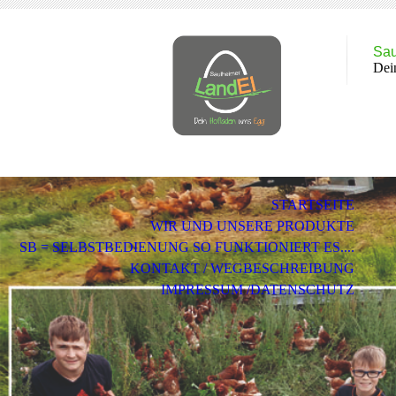
Sau
Dei
STARTSEITE
WIR UND UNSERE PRODUKTE
SB = SELBSTBEDIENUNG SO FUNKTIONIERT ES....
KONTAKT / WEGBESCHREIBUNG
IMPRESSUM /DATENSCHUTZ